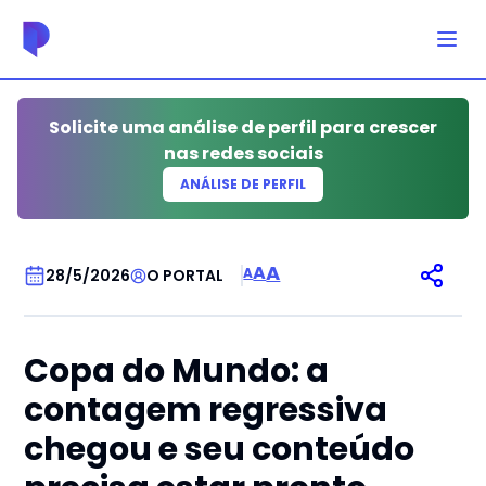
Solicite uma análise de perfil para crescer
nas redes sociais
ANÁLISE DE PERFIL
TODOS OS NICHOS
A
A
A
28/5/2026
O PORTAL
Copa do Mundo: a
contagem regressiva
chegou e seu conteúdo