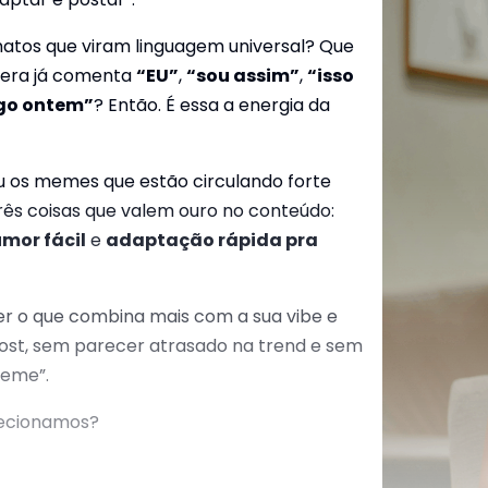
atos que viram linguagem universal? Que
lera já comenta
“EU”
,
“sou assim”
,
“isso
go ontem”
? Então. É essa a energia da
u os memes que estão circulando forte
rês coisas que valem ouro no conteúdo:
mor fácil
e
adaptação rápida pra
er o que combina mais com a sua vibe e
st, sem parecer atrasado na trend e sem
meme”.
lecionamos?