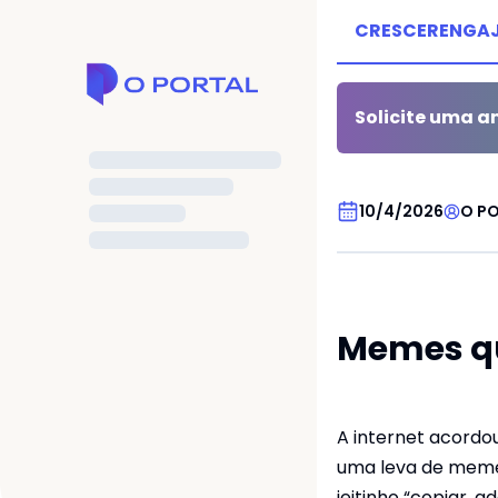
CRESCER
ENGA
Solicite uma an
SEM CATEGORIA
10/4/2026
O P
Memes qu
A internet acordou
uma leva de memes
me
jeitinho “copiar, a