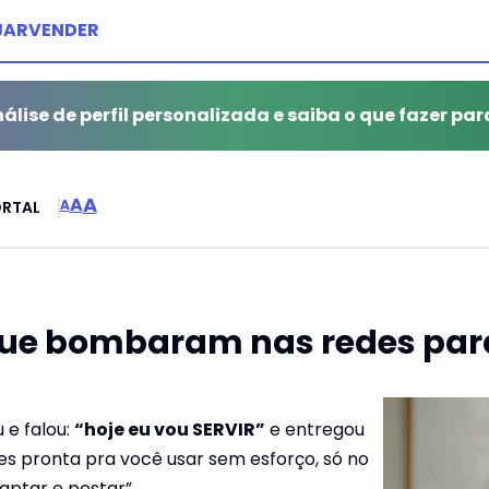
JAR
VENDER
álise de perfil personalizada e saiba o que fazer par
A
A
A
ORTAL
e bombaram nas redes para
 e falou:
“hoje eu vou SERVIR”
e entregou
 pronta pra você usar sem esforço, só no
daptar e postar”.