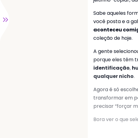
utos
Sabe aqueles form
você posta e a ga
idade
aconteceu comi
coleção de hoje.
dades
A gente seleciono
porque eles têm t
identificação
,
hu
qualquer nicho
.
Agora é só escolh
transformar em po
precisar “forçar 
Bora ver o que se