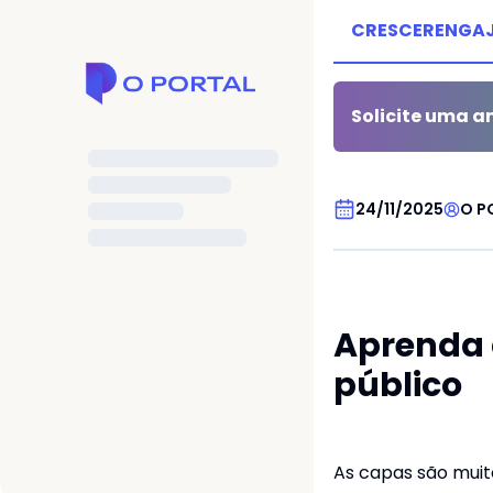
CRESCER
ENGA
Solicite uma an
CARROSSEL
24/11/2025
O P
Aprenda 
público
As capas são muit
me