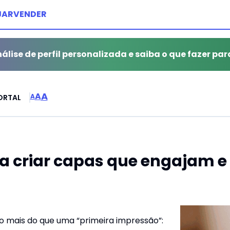
JAR
VENDER
álise de perfil personalizada e saiba o que fazer par
A
A
A
ORTAL
a criar capas que engajam e
o mais do que uma “primeira impressão”: