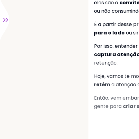
elas são o
convite
utos
ou não consumindo
É a partir desse p
idade
para o lado
ou si
dades
Por isso, entende
captura atençã
retenção.
Hoje, vamos te mo
retém
a atenção d
Então, vem embarc
gente para
criar