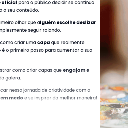
 oficial
para o público decidir se continua
 o seu conteúdo.
rimeiro olhar que a
lguém escolhe deslizar
mplesmente seguir rolando.
r como criar uma
capa
que realmente
o
é o primeiro passo para aumentar a sua
strar como criar capas que
engajam e
a galera.
ar nessa jornada de criatividade com a
 sem medo
e se inspirar da melhor maneira!