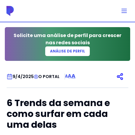
Solicite uma análise de perfil para crescer
nas redes sociais
ANÁLISE DE PERFIL
CRESCER
A
A
A
9/4/2025
O PORTAL
6 Trends da semana e
como surfar em cada
uma delas