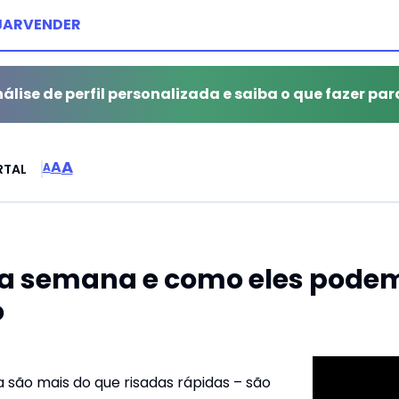
JAR
VENDER
álise de perfil personalizada e saiba o que fazer par
A
A
A
RTAL
 semana e como eles podem 
o
são mais do que risadas rápidas – são