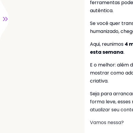
ferramentas pode
utos
autêntica.
Se você quer tra
idade
humanizado, chego
dades
Aqui, reunimos
4 m
esta semana
.
E o melhor: além d
mostrar como adap
criativa.
Seja para arranca
forma leve, esses
atualizar seu cont
Vamos nessa?