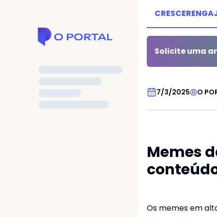
CRESCER
ENGA
Solicite uma an
AROMATERAPIA
7/3/2025
O PO
Memes da
conteúd
Os memes em alta 
me