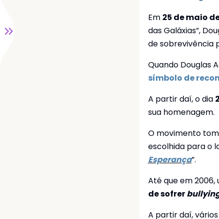
utos
Em
25 de maio de
das Galáxias”, Do
idade
de sobrevivência p
dades
Quando Douglas A
símbolo de reco
A partir daí, o dia
sua homenagem.
O movimento tomo
escolhida para o 
Esperança
”.
Até que em 2006, 
de sofrer
bullyin
A partir daí, vário