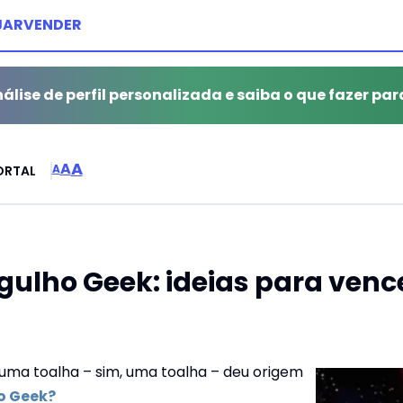
JAR
VENDER
álise de perfil personalizada e saiba o que fazer par
A
A
A
ORTAL
gulho Geek: ideias para vence
ma toalha – sim, uma toalha – deu origem
o Geek?