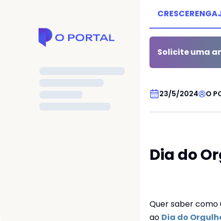
CRESCER
ENGA
Solicite uma an
AUDIOVISUAL
23/5/2024
O P
Dia do Or
Quer saber como u
me
ao
Dia do Orgulh