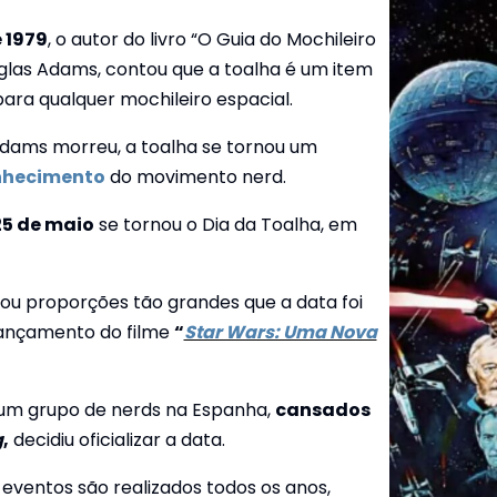
 1979
, o autor do livro “O Guia do Mochileiro
uglas Adams, contou que a toalha é um item
ara qualquer mochileiro espacial.
dams morreu, a toalha se tornou um
nhecimento
do movimento nerd.
25 de maio
se tornou o Dia da Toalha, em
u proporções tão grandes que a data foi
lançamento do filme
“
Star Wars: Uma Nova
um grupo de nerds na Espanha,
cansados
g
,
decidiu oficializar a data.
s eventos são realizados todos os anos,