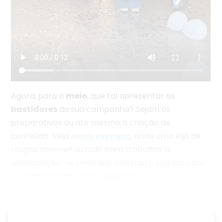
Agora, para o
meio
, que tal apresentar os
bastidores
da sua campanha? Sejam os
preparativos ou até mesmo a criação de
conteúdo. Veja
neste exemplo
, onde uma loja de
roupas aproveitou tudo para trabalhar a
antecipação – e meio que mostrou o que está por
vir, trabalhando com a expectativa.